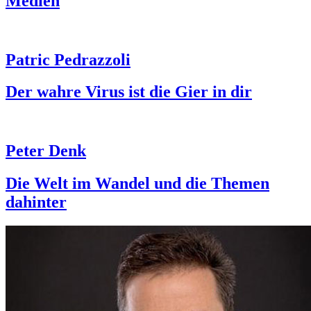
Medien
Patric Pedrazzoli
Der wahre Virus ist die Gier in dir
Peter Denk
Die Welt im Wandel und die Themen
dahinter