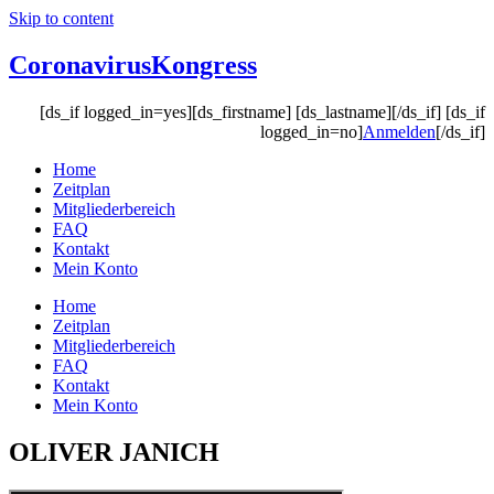
Skip to content
Coronavirus
Kongress
[ds_if logged_in=yes][ds_firstname] [ds_lastname][/ds_if] [ds_if
logged_in=no]
Anmelden
[/ds_if]
Home
Zeitplan
Mitgliederbereich
FAQ
Kontakt
Mein Konto
Home
Zeitplan
Mitgliederbereich
FAQ
Kontakt
Mein Konto
OLIVER JANICH