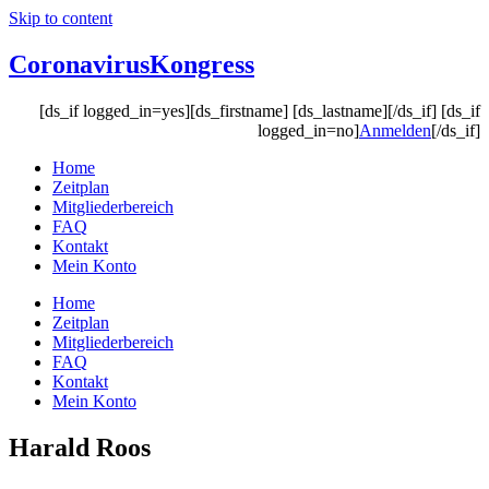
Skip to content
Coronavirus
Kongress
[ds_if logged_in=yes][ds_firstname] [ds_lastname][/ds_if] [ds_if
logged_in=no]
Anmelden
[/ds_if]
Home
Zeitplan
Mitgliederbereich
FAQ
Kontakt
Mein Konto
Home
Zeitplan
Mitgliederbereich
FAQ
Kontakt
Mein Konto
Harald Roos