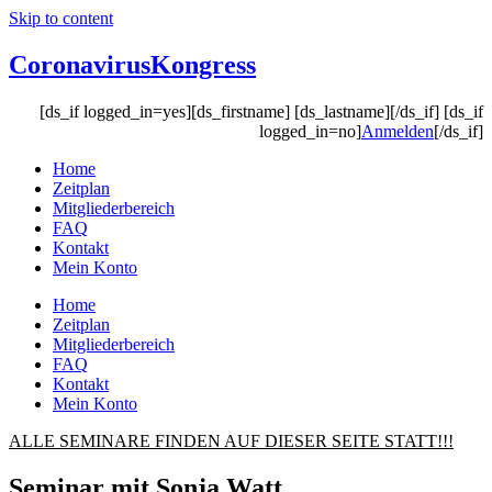
Skip to content
Coronavirus
Kongress
[ds_if logged_in=yes][ds_firstname] [ds_lastname][/ds_if] [ds_if
logged_in=no]
Anmelden
[/ds_if]
Home
Zeitplan
Mitgliederbereich
FAQ
Kontakt
Mein Konto
Home
Zeitplan
Mitgliederbereich
FAQ
Kontakt
Mein Konto
ALLE SEMINARE FINDEN AUF DIESER SEITE STATT!!!
Seminar mit Sonja Watt