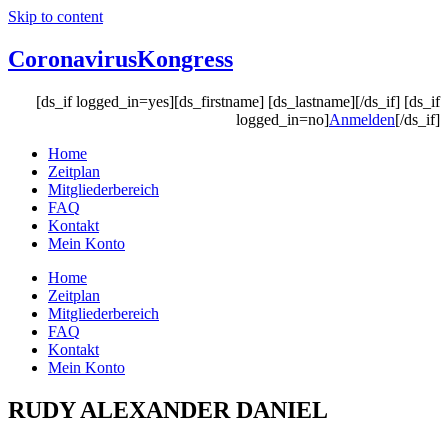
Skip to content
Coronavirus
Kongress
[ds_if logged_in=yes][ds_firstname] [ds_lastname][/ds_if] [ds_if
logged_in=no]
Anmelden
[/ds_if]
Home
Zeitplan
Mitgliederbereich
FAQ
Kontakt
Mein Konto
Home
Zeitplan
Mitgliederbereich
FAQ
Kontakt
Mein Konto
RUDY ALEXANDER DANIEL