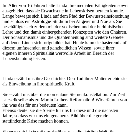
Im Alter von 16 Jahren hatte Linda ihre medialen Fähigkeiten soweit
ausgebildet, dass sie Erwachsene in Lebenskrisen beraten konnte.
Lange bewegte sich Linda auf dem Pfad der Bewusstseinsforschung
und schloss ein Astrologie-Studium bei Allgeier und Noe ab. Sie
beschäftigte sich zudem mit der vedischen und der buddhistischen
Lehre und den damit einhergehenden Konzepten wie den Chakren.
Der Schamanismus und die Quantenheilung sind weitere Gebiete
auf denen Linda sich fortgebildet hat. Heute kann sie basierend auf
diesem umfassenden und ganzheitlichen Wissen, sowie ihrer
eigenen inneren Spiritualität wertvolle Arbeit im Bereich der
Lebensberatung leisten.
Linda erzählt uns ihre Geschichte. Den Tod ihrer Mutter erlebte sie
als Einweihung in ihre spirituelle Kraft.
Sie erzählt uns über die momentane Sternenkonstellation: Zur Zeit
ist es dieselbe als zu Martin Luthers Reformation! Wir erfahren von
ihr, was das für uns bedeuten kann.
Ebenso deutet sie die Sterne für uns für diese und die nächsten
Jahre, so dass wir uns ein genaueres Bild über die gerade
stattfindende Krise machen können.
Ebenso spricht sie mit uns darüber, was die geistige Welt für