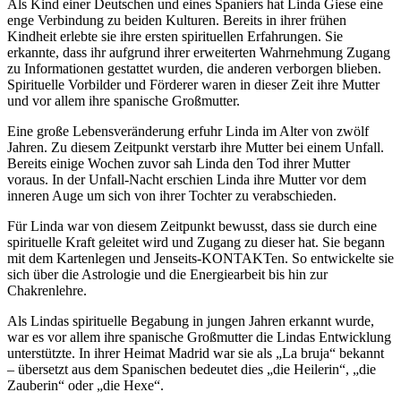
Als Kind einer Deutschen und eines Spaniers hat Linda Giese eine
enge Verbindung zu beiden Kulturen. Bereits in ihrer frühen
Kindheit erlebte sie ihre ersten spirituellen Erfahrungen. Sie
erkannte, dass ihr aufgrund ihrer erweiterten Wahrnehmung Zugang
zu Informationen gestattet wurden, die anderen verborgen blieben.
Spirituelle Vorbilder und Förderer waren in dieser Zeit ihre Mutter
und vor allem ihre spanische Großmutter.
Eine große Lebensveränderung erfuhr Linda im Alter von zwölf
Jahren. Zu diesem Zeitpunkt verstarb ihre Mutter bei einem Unfall.
Bereits einige Wochen zuvor sah Linda den Tod ihrer Mutter
voraus. In der Unfall-Nacht erschien Linda ihre Mutter vor dem
inneren Auge um sich von ihrer Tochter zu verabschieden.
Für Linda war von diesem Zeitpunkt bewusst, dass sie durch eine
spirituelle Kraft geleitet wird und Zugang zu dieser hat. Sie begann
mit dem Kartenlegen und Jenseits-KONTAKTen. So entwickelte sie
sich über die Astrologie und die Energiearbeit bis hin zur
Chakrenlehre.
Als Lindas spirituelle Begabung in jungen Jahren erkannt wurde,
war es vor allem ihre spanische Großmutter die Lindas Entwicklung
unterstützte. In ihrer Heimat Madrid war sie als „La bruja“ bekannt
– übersetzt aus dem Spanischen bedeutet dies „die Heilerin“, „die
Zauberin“ oder „die Hexe“.