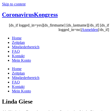
Skip to content
Coronavirus
Kongress
[ds_if logged_in=yes][ds_firstname] [ds_lastname][/ds_if] [ds_if
logged_in=no]
Anmelden
[/ds_if]
Home
Zeitplan
Mitgliederbereich
FAQ
Kontakt
Mein Konto
Home
Zeitplan
Mitgliederbereich
FAQ
Kontakt
Mein Konto
Linda Giese